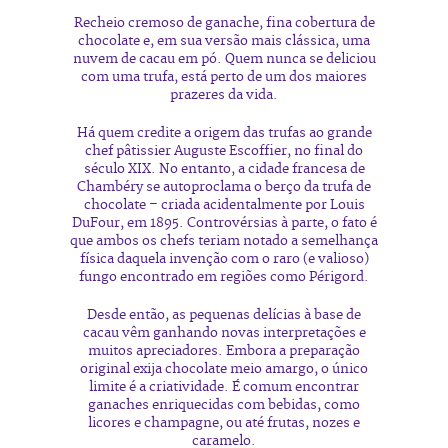
Recheio cremoso de ganache, fina cobertura de
chocolate e, em sua versão mais clássica, uma
nuvem de cacau em pó. Quem nunca se deliciou
com uma trufa, está perto de um dos maiores
prazeres da vida.
Há quem credite a origem das trufas ao grande
chef pâtissier Auguste Escoffier, no final do
século XIX. No entanto, a cidade francesa de
Chambéry se autoproclama o berço da trufa de
chocolate – criada acidentalmente por Louis
DuFour, em 1895. Controvérsias à parte, o fato é
que ambos os chefs teriam notado a semelhança
física daquela invenção com o raro (e valioso)
fungo encontrado em regiões como Périgord.
Desde então, as pequenas delícias à base de
cacau vêm ganhando novas interpretações e
muitos apreciadores. Embora a preparação
original exija chocolate meio amargo, o único
limite é a criatividade. É comum encontrar
ganaches enriquecidas com bebidas, como
licores e champagne, ou até frutas, nozes e
caramelo.